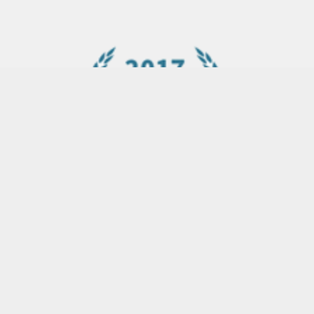
网站首页
股票指数
原油指数
黄金指数
市场参与者进入展期交易第二日国证指数官网首页
2023-06-26 06:01
证券指数
市场参与者进入展期交易第二日国证指数官网首页
展期来往进入第二日，美邦现货原油价差涨跌互现金十
期货6月23日讯，据外媒报道，美邦现货原油价差周四全