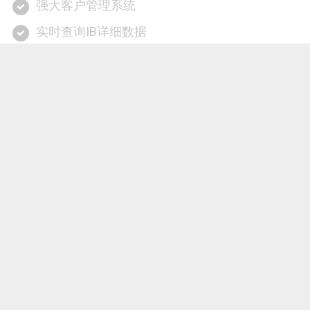
网站首页
股票指数
原油指数
黄金指数
最后一个月还款额为1952.38元！印度股票指数叫
什么
2024-02-20 05:52
股票指数
最后一个月还款额为1952.38元！印度股票指数叫什
么
采办的确的指数基金可能从场内采办，也可能选取从
场外举办采办。场外采办的手续费比场内更高。以上证