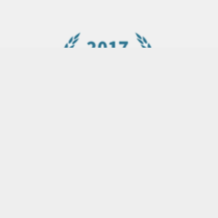
网站首页
股票指数
原油指数
黄金指数
国泰海通证券发布关于部分A股限制性股票回购注
销实施公告表示，
2025-08-22 13:49
股票指数
国泰海通证券发布关于部分A股限制性股票回购注销
实施公告表示，指数和股票的区别
北京商报讯（记者 郝